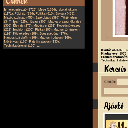
,
,
Ismeretterjesztő (2723)
Mese (1554)
Iskolai, oktató
,
,
,
,
(1171)
Földrajz (754)
Politika (610)
Biológia (453)
,
,
Mezőgazdaság (453)
Szakoktató (398)
Történelem
,
,
,
(344)
Ipar (325)
Ifjúsági (308)
Magyarország földrajza
,
,
,
(303)
Életrajz (277)
Művészet (252)
Képzőművészet
,
,
,
(229)
Irodalom (200)
Fizika (193)
Magyar történelem
,
,
,
(192)
Közlekedés (189)
Egészségügy (176)
1
,
,
Hangosított diafilm (169)
Magyar irodalom (169)
,
,
Növénytan (168)
Rajzfilm alapján (133)
,
Technikatörténet (130)
...
Kiadó:
ANIMAFILM
Kiadás éve:
1975
Eredeti azonosít
Technika:
1 diatek
Címkék: