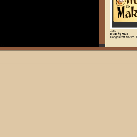
1960
Muki és Maki
Hangosított diafilm,