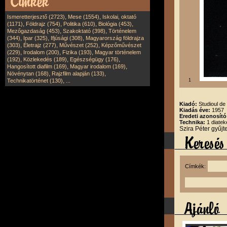
,
,
Ismeretterjesztő (2723)
Mese (1554)
Iskolai, oktató
,
,
,
,
(1171)
Földrajz (754)
Politika (610)
Biológia (453)
,
,
Mezőgazdaság (453)
Szakoktató (398)
Történelem
,
,
,
(344)
Ipar (325)
Ifjúsági (308)
Magyarország földrajza
,
,
,
(303)
Életrajz (277)
Művészet (252)
Képzőművészet
,
,
,
(229)
Irodalom (200)
Fizika (193)
Magyar történelem
,
,
,
(192)
Közlekedés (189)
Egészségügy (176)
,
,
Hangosított diafilm (169)
Magyar irodalom (169)
,
,
Növénytan (168)
Rajzfilm alapján (133)
,
Technikatörténet (130)
...
1
Kiadó:
Studioul de
Kiadás éve:
1957
Eredeti azonosít
Technika:
1 diatek
Szira Péter gyűj
Címkék: