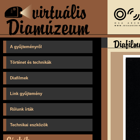
A gyűjteményről
Történet és technikák
Diafilmek
Link gyűjtemény
Rólunk írták
Technikai eszközök