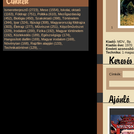
,
,
Ismeretterjesztő (2723)
Mese (1554)
Iskolai, oktató
,
,
,
(1163)
Földrajz (751)
Politika (610)
Mezőgazdaság
,
,
,
(452)
Biológia (450)
Szakoktató (398)
Történelem
,
,
,
(344)
Ipar (324)
Ifjúsági (308)
Magyarország földrajza
,
,
,
(303)
Életrajz (277)
Művészet (251)
Képzőművészet
1
,
,
,
(229)
Irodalom (200)
Fizika (192)
Magyar történelem
,
,
,
(192)
Közlekedés (189)
Egészségügy (174)
,
,
Hangosított diafilm (169)
Magyar irodalom (169)
Kiadó:
MDV., Bp.
,
,
Növénytan (168)
Rajzfilm alapján (133)
Kiadás éve:
1970
,
Technikatörténet (129)
...
Eredeti azonosító
Technika:
1 magazi
Címkék: