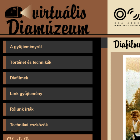
A gyűjteményről
Történet és technikák
Diafilmek
Link gyűjtemény
Rólunk írták
Technikai eszközök