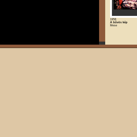
1958
A bűvös kép
Mese