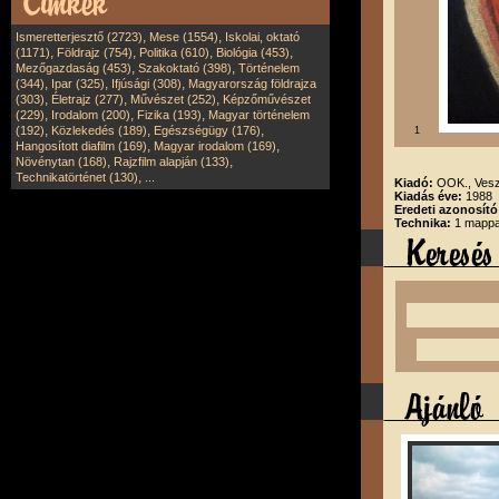
,
,
Ismeretterjesztő (2723)
Mese (1554)
Iskolai, oktató
,
,
,
,
(1171)
Földrajz (754)
Politika (610)
Biológia (453)
,
,
Mezőgazdaság (453)
Szakoktató (398)
Történelem
,
,
,
(344)
Ipar (325)
Ifjúsági (308)
Magyarország földrajza
,
,
,
(303)
Életrajz (277)
Művészet (252)
Képzőművészet
,
,
,
(229)
Irodalom (200)
Fizika (193)
Magyar történelem
,
,
,
(192)
Közlekedés (189)
Egészségügy (176)
1
,
,
Hangosított diafilm (169)
Magyar irodalom (169)
,
,
Növénytan (168)
Rajzfilm alapján (133)
,
Technikatörténet (130)
...
Kiadó:
OOK., Ves
Kiadás éve:
1988
Eredeti azonosító
Technika:
1 mappa