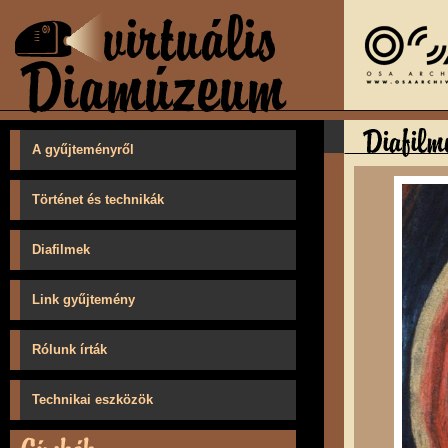
A gyűjteményről
Történet és technikák
Diafilmek
Link gyűjtemény
Rólunk írták
Technikai eszközök