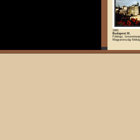
1981
Budapest III.
Földrajz, Ismeretterj
Magyarország földra