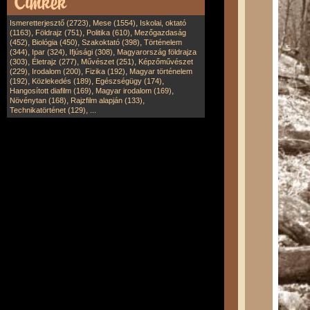
,
,
Ismeretterjesztő (2723)
Mese (1554)
Iskolai, oktató
,
,
,
(1163)
Földrajz (751)
Politika (610)
Mezőgazdaság
,
,
,
(452)
Biológia (450)
Szakoktató (398)
Történelem
,
,
,
(344)
Ipar (324)
Ifjúsági (308)
Magyarország földrajza
,
,
,
(303)
Életrajz (277)
Művészet (251)
Képzőművészet
,
,
,
(229)
Irodalom (200)
Fizika (192)
Magyar történelem
,
,
,
(192)
Közlekedés (189)
Egészségügy (174)
,
,
Hangosított diafilm (169)
Magyar irodalom (169)
,
,
Növénytan (168)
Rajzfilm alapján (133)
,
Technikatörténet (129)
...