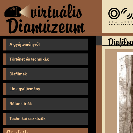
A gyűjteményről
Történet és technikák
Diafilmek
Link gyűjtemény
Rólunk írták
Technikai eszközök