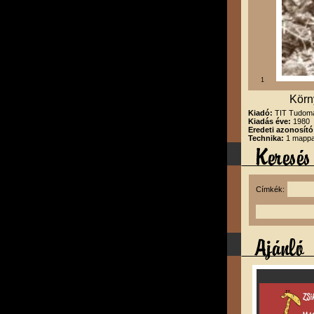
1
Körny
Kiadó:
TIT Tudomá
Kiadás éve:
1980
Eredeti azonosító
Technika:
1 mappa
Címkék: