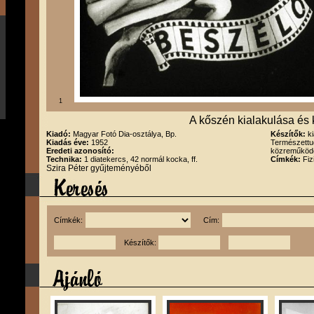
1
A kőszén kialakulása és 
Kiadó:
Magyar Fotó Dia-osztálya, Bp.
Készítők:
k
Kiadás éve:
1952
Természettud
Eredeti azonosító:
közreműködés
Technika:
1 diatekercs, 42 normál kocka, ff.
Címkék:
Fiz
Szira Péter gyűjteményéből
Címkék:
Cím:
Készítők: