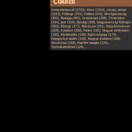
,
,
Ismeretterjesztő (2723)
Mese (1554)
Iskolai, oktató
,
,
,
(1163)
Földrajz (751)
Politika (610)
Mezőgazdaság
,
,
,
(452)
Biológia (450)
Szakoktató (398)
Történelem
,
,
,
(344)
Ipar (324)
Ifjúsági (308)
Magyarország földrajza
,
,
,
(303)
Életrajz (277)
Művészet (251)
Képzőművészet
,
,
,
(229)
Irodalom (200)
Fizika (192)
Magyar történelem
,
,
,
(192)
Közlekedés (189)
Egészségügy (174)
,
,
Hangosított diafilm (169)
Magyar irodalom (169)
,
,
Növénytan (168)
Rajzfilm alapján (133)
,
Technikatörténet (129)
...