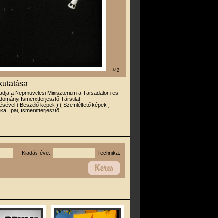
/42
kutatása
iadja a Népművelési Minisztérium a Társadalom és
ományi Ismeretterjesztő Társulat
ével ( Beszélő képek ) ( Szemléltető képek )
ika, Ipar, Ismeretterjesztő
Kiadás éve:
Technika: