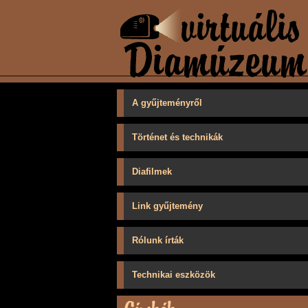
A gyűjteményről
Történet és technikák
Diafilmek
Link gyűjtemény
Rólunk írták
Technikai eszközök