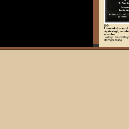
1964
A homoksivatagtol
jégsivatagig minde
az ember
Földrajz, Ismeretterj
Mezőgazdaság