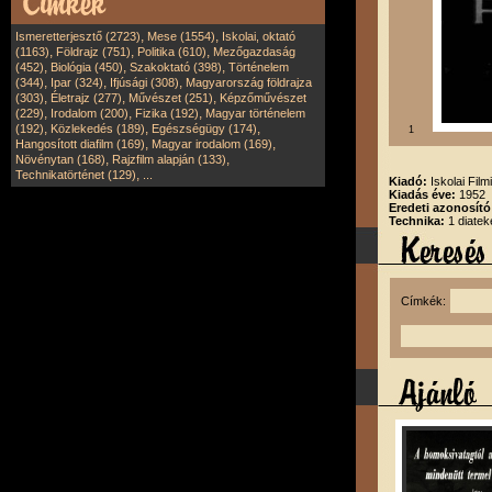
,
,
Ismeretterjesztő (2723)
Mese (1554)
Iskolai, oktató
,
,
,
(1163)
Földrajz (751)
Politika (610)
Mezőgazdaság
,
,
,
(452)
Biológia (450)
Szakoktató (398)
Történelem
,
,
,
(344)
Ipar (324)
Ifjúsági (308)
Magyarország földrajza
,
,
,
(303)
Életrajz (277)
Művészet (251)
Képzőművészet
,
,
,
(229)
Irodalom (200)
Fizika (192)
Magyar történelem
,
,
,
(192)
Közlekedés (189)
Egészségügy (174)
1
,
,
Hangosított diafilm (169)
Magyar irodalom (169)
,
,
Növénytan (168)
Rajzfilm alapján (133)
,
Technikatörténet (129)
...
Kiadó:
Iskolai Film
Kiadás éve:
1952
Eredeti azonosító
Technika:
1 diatek
Címkék: