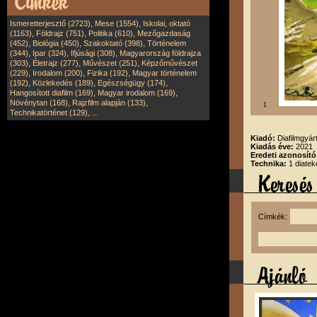
,
,
Ismeretterjesztő (2723)
Mese (1554)
Iskolai, oktató
,
,
,
(1163)
Földrajz (751)
Politika (610)
Mezőgazdaság
,
,
,
(452)
Biológia (450)
Szakoktató (398)
Történelem
,
,
,
(344)
Ipar (324)
Ifjúsági (308)
Magyarország földrajza
,
,
,
(303)
Életrajz (277)
Művészet (251)
Képzőművészet
,
,
,
(229)
Irodalom (200)
Fizika (192)
Magyar történelem
,
,
,
(192)
Közlekedés (189)
Egészségügy (174)
,
,
Hangosított diafilm (169)
Magyar irodalom (169)
,
,
Növénytan (168)
Rajzfilm alapján (133)
1
,
Technikatörténet (129)
...
Kiadó:
Diafilmgyárt
Kiadás éve:
2021
Eredeti azonosító
Technika:
1 diatek
Címkék: