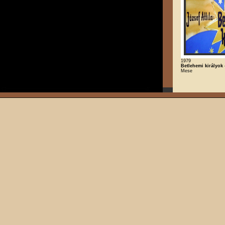
1979
Betlehemi királyok 
Mese