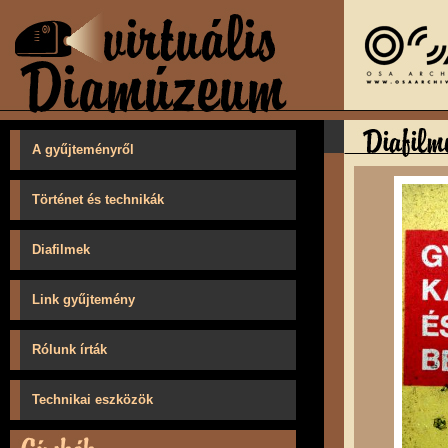
A gyűjteményről
Történet és technikák
Diafilmek
Link gyűjtemény
Rólunk írták
Technikai eszközök