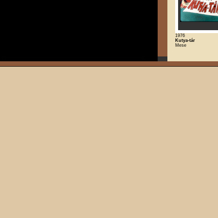
1976
Kutya-tár
Mese