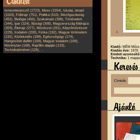
,
,
Ismeretterjesztő (2723)
Mese (1554)
Iskolai, oktató
,
,
,
(1163)
Földrajz (751)
Politika (610)
Mezőgazdaság
,
,
,
(452)
Biológia (450)
Szakoktató (398)
Történelem
,
,
,
(344)
Ipar (324)
Ifjúsági (308)
Magyarország földrajza
,
,
,
(303)
Életrajz (277)
Művészet (251)
Képzőművészet
,
,
,
(229)
Irodalom (200)
Fizika (192)
Magyar történelem
1
,
,
,
(192)
Közlekedés (189)
Egészségügy (174)
,
,
Hangosított diafilm (169)
Magyar irodalom (169)
,
,
Növénytan (168)
Rajzfilm alapján (133)
Kiadó:
MÉM Műsza
,
Technikatörténet (129)
...
Kiadás éve:
1978
Eredeti azonosító
Technika:
1 mappa
Címkék: