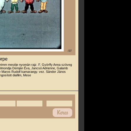
/37
örpe
rimm meséje nyomán rajz. F. Györffy Anna szöveg
 elmondja Demján Éva, Jancsó Adrienne, Galamb
 Maros Rudolf kamaraegy. vez. Sándor János
gosított diafilm, Mese