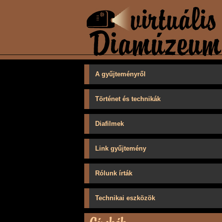
A gyűjteményről
Történet és technikák
Diafilmek
Link gyűjtemény
Rólunk írták
Technikai eszközök