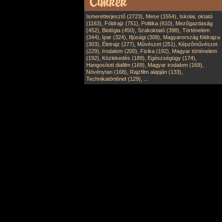
,
,
Ismeretterjesztő (2723)
Mese (1554)
Iskolai, oktató
,
,
,
(1163)
Földrajz (751)
Politika (610)
Mezőgazdaság
,
,
,
(452)
Biológia (450)
Szakoktató (398)
Történelem
,
,
,
(344)
Ipar (324)
Ifjúsági (308)
Magyarország földrajza
,
,
,
(303)
Életrajz (277)
Művészet (251)
Képzőművészet
,
,
,
(229)
Irodalom (200)
Fizika (192)
Magyar történelem
,
,
,
(192)
Közlekedés (189)
Egészségügy (174)
,
,
Hangosított diafilm (169)
Magyar irodalom (169)
,
,
Növénytan (168)
Rajzfilm alapján (133)
,
Technikatörténet (129)
...