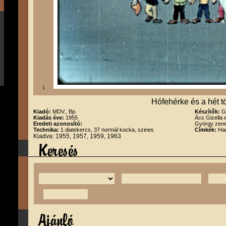
1
Hófehérke és a hét t
Kiadó:
MDV., Bp.
Készítők:
G
Kiadás éve:
1955
Ács Gizella
Eredeti azonosító:
György zene
Technika:
1 diatekercs, 37 normál kocka, szines
Címkék:
Han
Kiadva: 1955, 1957, 1959, 1963