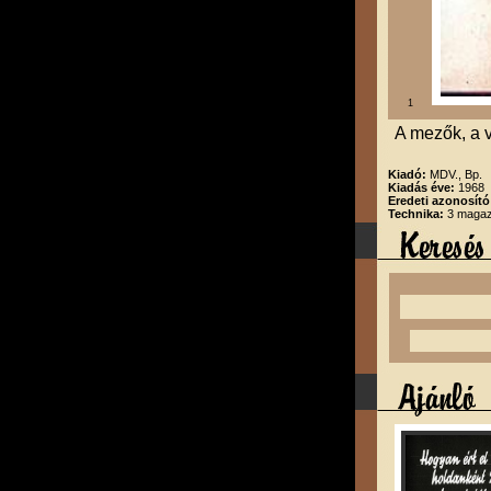
1
A mezők, a v
Kiadó:
MDV., Bp.
Kiadás éve:
1968
Eredeti azonosító
Technika:
3 magazi