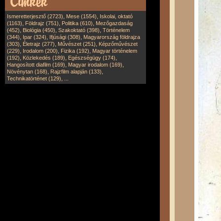
,
,
Ismeretterjesztő (2723)
Mese (1554)
Iskolai, oktató
,
,
,
(1163)
Földrajz (751)
Politika (610)
Mezőgazdaság
,
,
,
(452)
Biológia (450)
Szakoktató (398)
Történelem
,
,
,
(344)
Ipar (324)
Ifjúsági (308)
Magyarország földrajza
,
,
,
(303)
Életrajz (277)
Művészet (251)
Képzőművészet
,
,
,
(229)
Irodalom (200)
Fizika (192)
Magyar történelem
,
,
,
(192)
Közlekedés (189)
Egészségügy (174)
,
,
Hangosított diafilm (169)
Magyar irodalom (169)
,
,
Növénytan (168)
Rajzfilm alapján (133)
,
Technikatörténet (129)
...