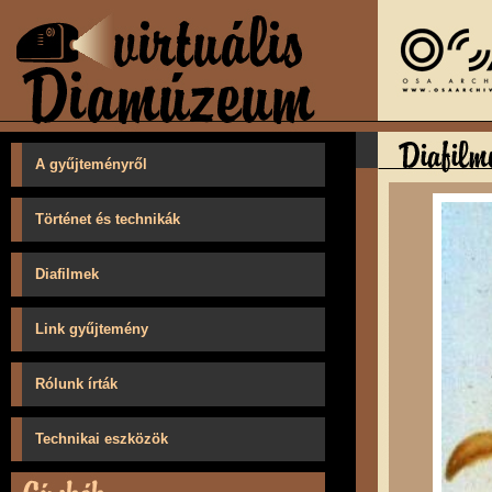
A gyűjteményről
Történet és technikák
Diafilmek
Link gyűjtemény
Rólunk írták
Technikai eszközök