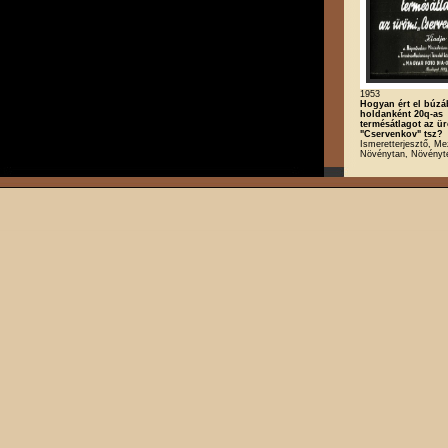
1953
Hogyan ért el búzá
holdanként 20q-as
termésátlagot az ü
"Cservenkov" tsz?
Ismeretterjesztő, M
Növénytan, Növényt