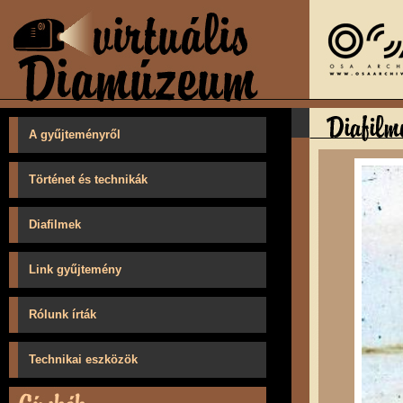
A gyűjteményről
Történet és technikák
Diafilmek
Link gyűjtemény
Rólunk írták
Technikai eszközök