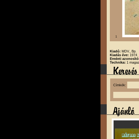
1
Kiadó:
MDV., Bp.
Kiadás éve:
1974
Eredeti azonosító
Technika:
1 magazi
Címkék: