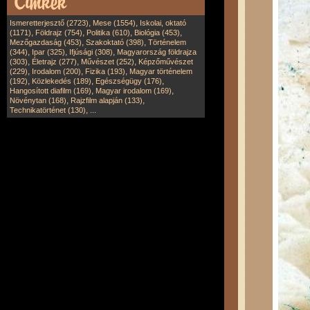
,
,
Ismeretterjesztő (2723)
Mese (1554)
Iskolai, oktató
,
,
,
,
(1171)
Földrajz (754)
Politika (610)
Biológia (453)
,
,
Mezőgazdaság (453)
Szakoktató (398)
Történelem
,
,
,
(344)
Ipar (325)
Ifjúsági (308)
Magyarország földrajza
,
,
,
(303)
Életrajz (277)
Művészet (252)
Képzőművészet
,
,
,
(229)
Irodalom (200)
Fizika (193)
Magyar történelem
,
,
,
(192)
Közlekedés (189)
Egészségügy (176)
,
,
Hangosított diafilm (169)
Magyar irodalom (169)
,
,
Növénytan (168)
Rajzfilm alapján (133)
,
Technikatörténet (130)
...