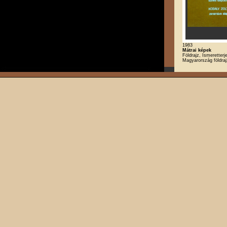
1983
Mátrai képek
Földrajz, Ismeretterj
Magyarország földra