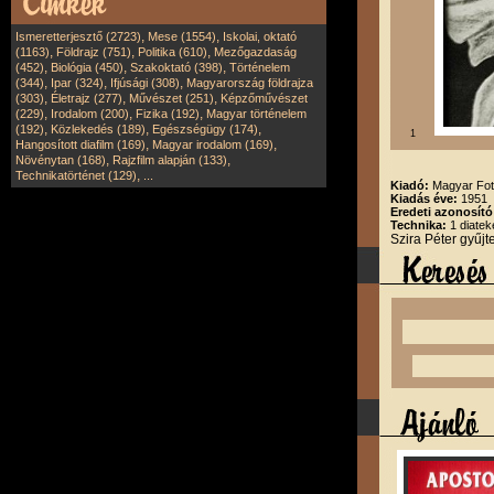
,
,
Ismeretterjesztő (2723)
Mese (1554)
Iskolai, oktató
,
,
,
(1163)
Földrajz (751)
Politika (610)
Mezőgazdaság
,
,
,
(452)
Biológia (450)
Szakoktató (398)
Történelem
,
,
,
(344)
Ipar (324)
Ifjúsági (308)
Magyarország földrajza
,
,
,
(303)
Életrajz (277)
Művészet (251)
Képzőművészet
,
,
,
(229)
Irodalom (200)
Fizika (192)
Magyar történelem
,
,
,
(192)
Közlekedés (189)
Egészségügy (174)
1
,
,
Hangosított diafilm (169)
Magyar irodalom (169)
,
,
Növénytan (168)
Rajzfilm alapján (133)
,
Technikatörténet (129)
...
Kiadó:
Magyar Fot
Kiadás éve:
1951
Eredeti azonosító
Technika:
1 diatek
Szira Péter gyűj