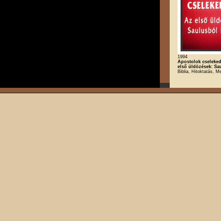
1994
Apostolok cseleked
első üldözések: Sa
Biblia, Hitoktatás, M