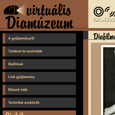
A gyűjteményről
Történet és technikák
Diafilmek
Link gyűjtemény
Rólunk írták
Technikai eszközök