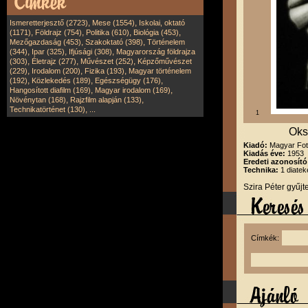
,
,
Ismeretterjesztő (2723)
Mese (1554)
Iskolai, oktató
,
,
,
,
(1171)
Földrajz (754)
Politika (610)
Biológia (453)
,
,
Mezőgazdaság (453)
Szakoktató (398)
Történelem
,
,
,
(344)
Ipar (325)
Ifjúsági (308)
Magyarország földrajza
,
,
,
(303)
Életrajz (277)
Művészet (252)
Képzőművészet
,
,
,
(229)
Irodalom (200)
Fizika (193)
Magyar történelem
,
,
,
(192)
Közlekedés (189)
Egészségügy (176)
,
,
Hangosított diafilm (169)
Magyar irodalom (169)
,
,
Növénytan (168)
Rajzfilm alapján (133)
,
Technikatörténet (130)
...
1
Oks
Kiadó:
Magyar Fot
Kiadás éve:
1953
Eredeti azonosító
Technika:
1 diatek
Szira Péter gyűj
Címkék: