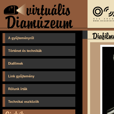
A gyűjteményről
Történet és technikák
Diafilmek
Link gyűjtemény
Rólunk írták
Technikai eszközök