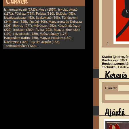
,
,
Ismeretterjesztő (2723)
Mese (1554)
Iskolai, oktató
,
,
,
,
(1171)
Földrajz (754)
Politika (610)
Biológia (453)
,
,
Mezőgazdaság (453)
Szakoktató (398)
Történelem
,
,
,
(344)
Ipar (325)
Ifjúsági (308)
Magyarország földrajza
,
,
,
(303)
Életrajz (277)
Művészet (252)
Képzőművészet
,
,
,
(229)
Irodalom (200)
Fizika (193)
Magyar történelem
,
,
,
(192)
Közlekedés (189)
Egészségügy (176)
,
,
Hangosított diafilm (169)
Magyar irodalom (169)
,
,
Növénytan (168)
Rajzfilm alapján (133)
1
,
Technikatörténet (130)
...
Kiadó:
Diafilmgyárt
Kiadás éve:
2021
Eredeti azonosító
Technika:
1 diatek
Címkék: