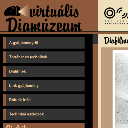
A gyűjteményről
Történet és technikák
Diafilmek
Link gyűjtemény
Rólunk írták
Technikai eszközök