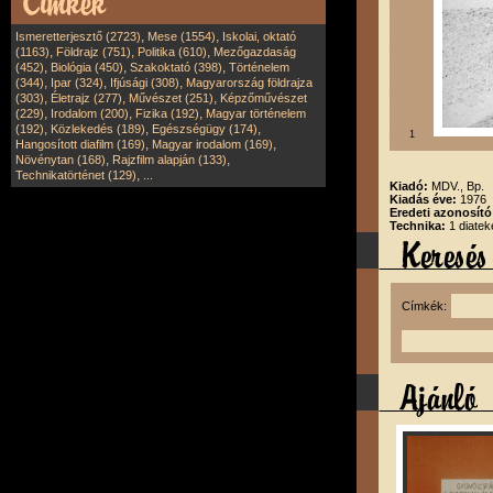
,
,
Ismeretterjesztő (2723)
Mese (1554)
Iskolai, oktató
,
,
,
(1163)
Földrajz (751)
Politika (610)
Mezőgazdaság
,
,
,
(452)
Biológia (450)
Szakoktató (398)
Történelem
,
,
,
(344)
Ipar (324)
Ifjúsági (308)
Magyarország földrajza
,
,
,
(303)
Életrajz (277)
Művészet (251)
Képzőművészet
,
,
,
(229)
Irodalom (200)
Fizika (192)
Magyar történelem
,
,
,
(192)
Közlekedés (189)
Egészségügy (174)
1
,
,
Hangosított diafilm (169)
Magyar irodalom (169)
,
,
Növénytan (168)
Rajzfilm alapján (133)
,
Technikatörténet (129)
...
Kiadó:
MDV., Bp.
Kiadás éve:
1976
Eredeti azonosít
Technika:
1 diatek
Címkék: