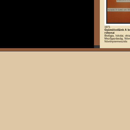
1971
Gyümölcsfáink A b
rokonai
Biológia, Iskolai, okt
Mezőgazdaság, Növé
Növénytermesztés