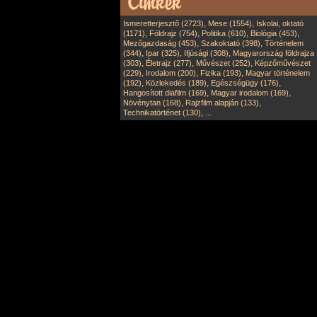
,
,
Ismeretterjesztő (2723)
Mese (1554)
Iskolai, oktató
,
,
,
,
(1171)
Földrajz (754)
Politika (610)
Biológia (453)
,
,
Mezőgazdaság (453)
Szakoktató (398)
Történelem
,
,
,
(344)
Ipar (325)
Ifjúsági (308)
Magyarország földrajza
,
,
,
(303)
Életrajz (277)
Művészet (252)
Képzőművészet
,
,
,
(229)
Irodalom (200)
Fizika (193)
Magyar történelem
,
,
,
(192)
Közlekedés (189)
Egészségügy (176)
,
,
Hangosított diafilm (169)
Magyar irodalom (169)
,
,
Növénytan (168)
Rajzfilm alapján (133)
,
Technikatörténet (130)
...