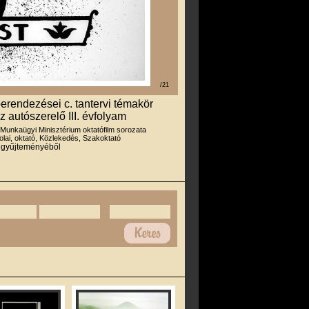
/21
erendezései c. tantervi témakör
z autószerelő III. évfolyam
 Munkaügyi Minisztérium oktatófilm sorozata
olai, oktató, Közlekedés, Szakoktató
r gyűjteményéből