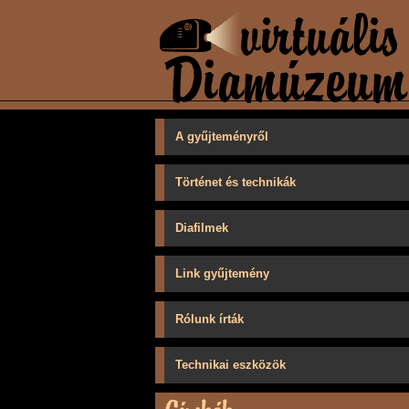
A gyűjteményről
Történet és technikák
Diafilmek
Link gyűjtemény
Rólunk írták
Technikai eszközök