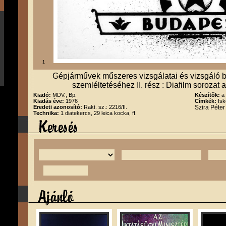
1
Gépjárművek műszeres vizsgálatai és vizsgáló b
szemléltetéséhez II. rész : Diafilm sorozat a
Kiadó:
MDV., Bp.
Készítők:
a
Kiadás éve:
1976
Címkék:
Isk
Eredeti azonosító:
Rakt. sz.: 2216/II.
Szira Péte
Technika:
1 diatekercs, 29 leica kocka, ff.