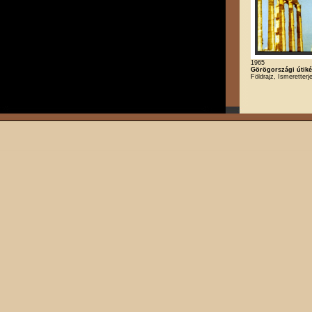
1965
Görögországi útik
Földrajz, Ismeretterj