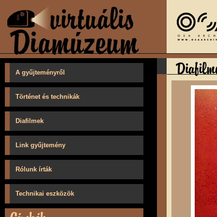
A gyűjteményről
Történet és technikák
Diafilmek
Link gyűjtemény
Rólunk írták
Technikai eszközök