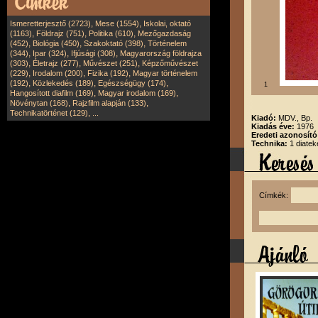
,
,
Ismeretterjesztő (2723)
Mese (1554)
Iskolai, oktató
,
,
,
(1163)
Földrajz (751)
Politika (610)
Mezőgazdaság
,
,
,
(452)
Biológia (450)
Szakoktató (398)
Történelem
,
,
,
(344)
Ipar (324)
Ifjúsági (308)
Magyarország földrajza
,
,
,
(303)
Életrajz (277)
Művészet (251)
Képzőművészet
,
,
,
(229)
Irodalom (200)
Fizika (192)
Magyar történelem
,
,
,
(192)
Közlekedés (189)
Egészségügy (174)
1
,
,
Hangosított diafilm (169)
Magyar irodalom (169)
,
,
Növénytan (168)
Rajzfilm alapján (133)
,
Technikatörténet (129)
...
Kiadó:
MDV., Bp.
Kiadás éve:
1976
Eredeti azonosít
Technika:
1 diatek
Címkék: