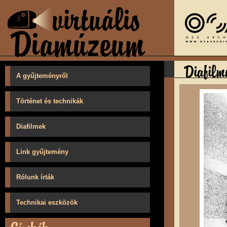
A gyűjteményről
Történet és technikák
Diafilmek
Link gyűjtemény
Rólunk írták
Technikai eszközök