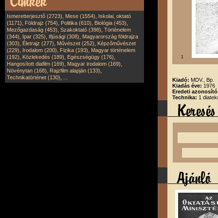
,
,
Ismeretterjesztő (2723)
Mese (1554)
Iskolai, oktató
,
,
,
,
(1171)
Földrajz (754)
Politika (610)
Biológia (453)
,
,
Mezőgazdaság (453)
Szakoktató (398)
Történelem
,
,
,
(344)
Ipar (325)
Ifjúsági (308)
Magyarország földrajza
,
,
,
(303)
Életrajz (277)
Művészet (252)
Képzőművészet
,
,
,
(229)
Irodalom (200)
Fizika (193)
Magyar történelem
,
,
,
(192)
Közlekedés (189)
Egészségügy (176)
1
,
,
Hangosított diafilm (169)
Magyar irodalom (169)
,
,
Növénytan (168)
Rajzfilm alapján (133)
,
Technikatörténet (130)
...
Kiadó:
MDV., Bp.
Kiadás éve:
1976
Eredeti azonosít
Technika:
1 diatek