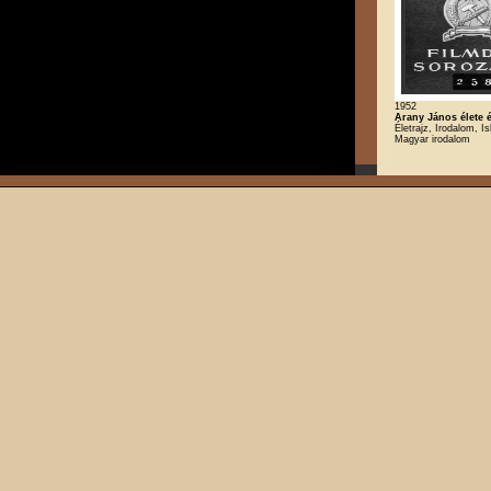
1952
Arany János élete é
Életrajz, Irodalom, Is
Magyar irodalom