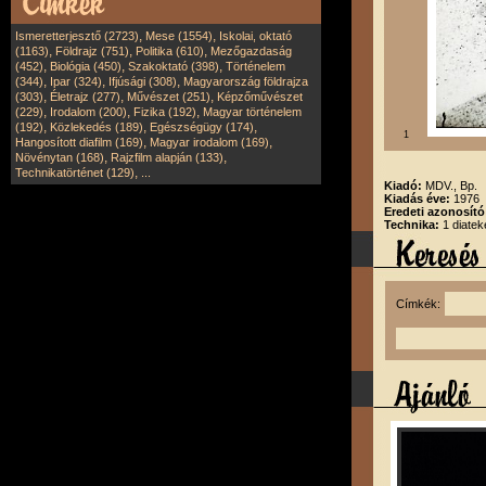
,
,
Ismeretterjesztő (2723)
Mese (1554)
Iskolai, oktató
,
,
,
(1163)
Földrajz (751)
Politika (610)
Mezőgazdaság
,
,
,
(452)
Biológia (450)
Szakoktató (398)
Történelem
,
,
,
(344)
Ipar (324)
Ifjúsági (308)
Magyarország földrajza
,
,
,
(303)
Életrajz (277)
Művészet (251)
Képzőművészet
,
,
,
(229)
Irodalom (200)
Fizika (192)
Magyar történelem
,
,
,
(192)
Közlekedés (189)
Egészségügy (174)
1
,
,
Hangosított diafilm (169)
Magyar irodalom (169)
,
,
Növénytan (168)
Rajzfilm alapján (133)
,
Technikatörténet (129)
...
Kiadó:
MDV., Bp.
Kiadás éve:
1976
Eredeti azonosító
Technika:
1 diatek
Címkék: