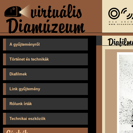
A gyűjteményről
Történet és technikák
Diafilmek
Link gyűjtemény
Rólunk írták
Technikai eszközök