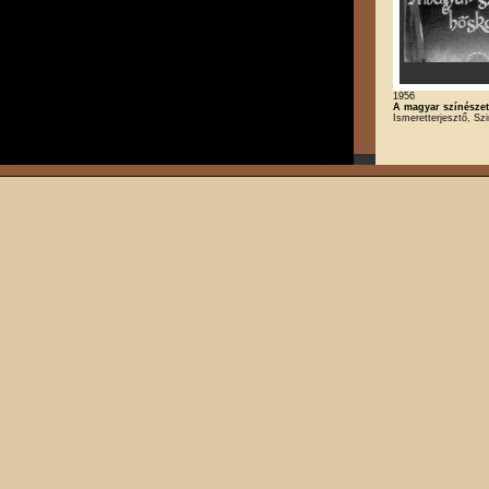
1956
A magyar színésze
Ismeretterjesztő, Sz