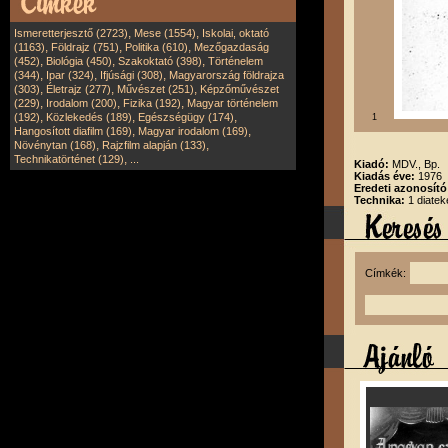
,
,
Ismeretterjesztő (2723)
Mese (1554)
Iskolai, oktató
,
,
,
(1163)
Földrajz (751)
Politika (610)
Mezőgazdaság
,
,
,
(452)
Biológia (450)
Szakoktató (398)
Történelem
,
,
,
(344)
Ipar (324)
Ifjúsági (308)
Magyarország földrajza
,
,
,
(303)
Életrajz (277)
Művészet (251)
Képzőművészet
,
,
,
(229)
Irodalom (200)
Fizika (192)
Magyar történelem
,
,
,
(192)
Közlekedés (189)
Egészségügy (174)
1
,
,
Hangosított diafilm (169)
Magyar irodalom (169)
,
,
Növénytan (168)
Rajzfilm alapján (133)
,
Technikatörténet (129)
...
Kiadó:
MDV., Bp.
Kiadás éve:
1976
Eredeti azonosít
Technika:
1 diatek
Címkék: