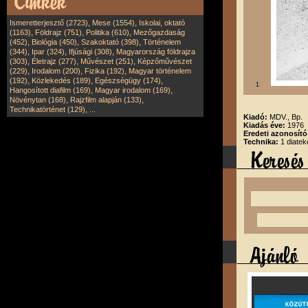
,
,
Ismeretterjesztő (2723)
Mese (1554)
Iskolai, oktató
,
,
,
(1163)
Földrajz (751)
Politika (610)
Mezőgazdaság
,
,
,
(452)
Biológia (450)
Szakoktató (398)
Történelem
,
,
,
(344)
Ipar (324)
Ifjúsági (308)
Magyarország földrajza
,
,
,
(303)
Életrajz (277)
Művészet (251)
Képzőművészet
,
,
,
(229)
Irodalom (200)
Fizika (192)
Magyar történelem
,
,
,
(192)
Közlekedés (189)
Egészségügy (174)
1
,
,
Hangosított diafilm (169)
Magyar irodalom (169)
,
,
Növénytan (168)
Rajzfilm alapján (133)
,
Technikatörténet (129)
...
Kiadó:
MDV., Bp.
Kiadás éve:
1976
Eredeti azonosít
Technika:
1 diatek