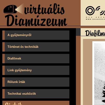
A gyűjteményről
Történet és technikák
Diafilmek
Link gyűjtemény
Rólunk írták
Technikai eszközök