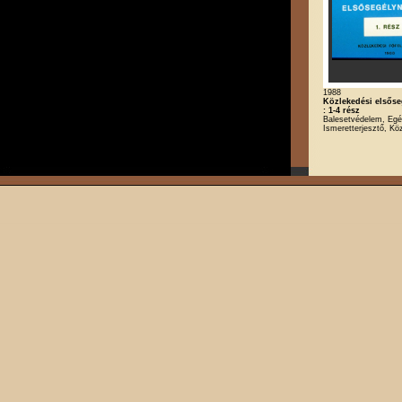
1988
Közlekedési elsőse
: 1-4 rész
Balesetvédelem, Eg
Ismeretterjesztő, Kö