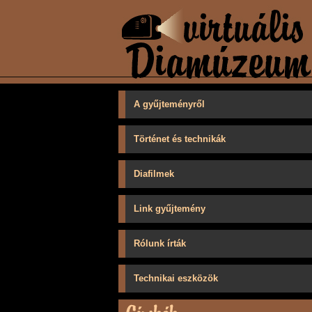
A gyűjteményről
Történet és technikák
Diafilmek
Link gyűjtemény
Rólunk írták
Technikai eszközök