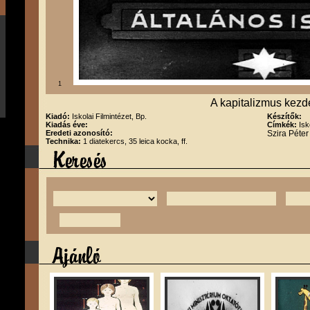
1
A kapitalizmus kezd
Kiadó:
Iskolai Filmintézet, Bp.
Készítők:
Kiadás éve:
Címkék:
Isk
Eredeti azonosító:
Szira Péte
Technika:
1 diatekercs, 35 leica kocka, ff.