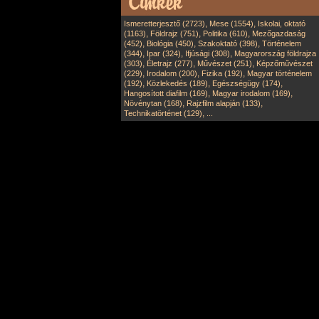
,
,
Ismeretterjesztő (2723)
Mese (1554)
Iskolai, oktató
,
,
,
(1163)
Földrajz (751)
Politika (610)
Mezőgazdaság
,
,
,
(452)
Biológia (450)
Szakoktató (398)
Történelem
,
,
,
(344)
Ipar (324)
Ifjúsági (308)
Magyarország földrajza
,
,
,
(303)
Életrajz (277)
Művészet (251)
Képzőművészet
,
,
,
(229)
Irodalom (200)
Fizika (192)
Magyar történelem
,
,
,
(192)
Közlekedés (189)
Egészségügy (174)
,
,
Hangosított diafilm (169)
Magyar irodalom (169)
,
,
Növénytan (168)
Rajzfilm alapján (133)
,
Technikatörténet (129)
...