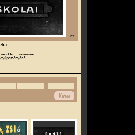
/35
etei
olai, oktató, Történelem
r gyűjteményéből