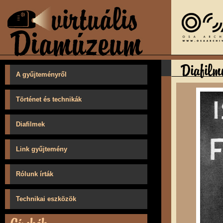
A gyűjteményről
Történet és technikák
Diafilmek
Link gyűjtemény
Rólunk írták
Technikai eszközök