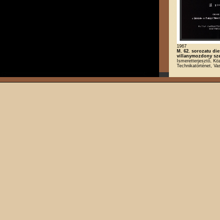
1967
M. 62. sorozatu die
villanymozdony szer
Ismeretterjesztő, Kö
Technikatörténet, Va