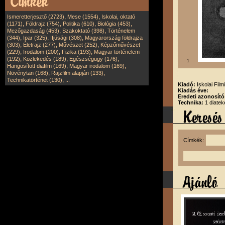
,
,
Ismeretterjesztő (2723)
Mese (1554)
Iskolai, oktató
,
,
,
,
(1171)
Földrajz (754)
Politika (610)
Biológia (453)
,
,
Mezőgazdaság (453)
Szakoktató (398)
Történelem
,
,
,
(344)
Ipar (325)
Ifjúsági (308)
Magyarország földrajza
,
,
,
(303)
Életrajz (277)
Művészet (252)
Képzőművészet
,
,
,
(229)
Irodalom (200)
Fizika (193)
Magyar történelem
,
,
,
(192)
Közlekedés (189)
Egészségügy (176)
1
,
,
Hangosított diafilm (169)
Magyar irodalom (169)
,
,
Növénytan (168)
Rajzfilm alapján (133)
,
Technikatörténet (130)
...
Kiadó:
Iskolai Film
Kiadás éve:
Eredeti azonosító
Technika:
1 diatek
Címkék: