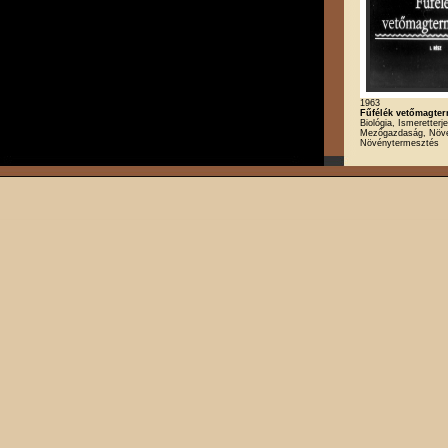
1963
Fűfélék vetőmagter
Biológia, Ismeretterj
Mezőgazdaság, Növé
Növénytermesztés