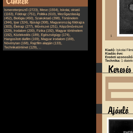
,
,
Ismeretterjesztő (2723)
Mese (1554)
Iskolai, oktató
,
,
,
(1163)
Földrajz (751)
Politika (610)
Mezőgazdaság
,
,
,
(452)
Biológia (450)
Szakoktató (398)
Történelem
,
,
,
(344)
Ipar (324)
Ifjúsági (308)
Magyarország földrajza
,
,
,
(303)
Életrajz (277)
Művészet (251)
Képzőművészet
,
,
,
(229)
Irodalom (200)
Fizika (192)
Magyar történelem
,
,
,
(192)
Közlekedés (189)
Egészségügy (174)
1
,
,
Hangosított diafilm (169)
Magyar irodalom (169)
,
,
Növénytan (168)
Rajzfilm alapján (133)
,
Technikatörténet (129)
...
Kiadó:
Iskolai Film
Kiadás éve:
Eredeti azonosító
Technika:
1 diatek