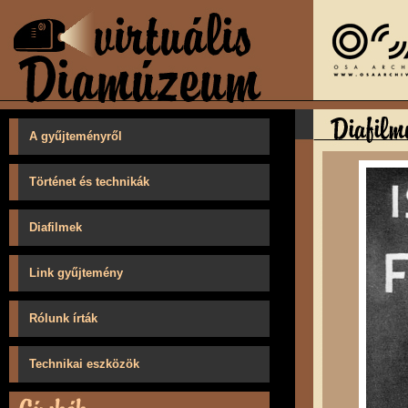
A gyűjteményről
Történet és technikák
Diafilmek
Link gyűjtemény
Rólunk írták
Technikai eszközök