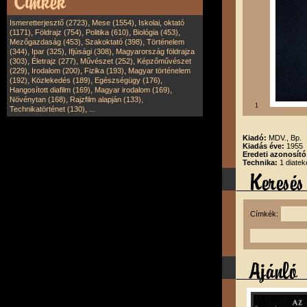
,
,
Ismeretterjesztő (2723)
Mese (1554)
Iskolai, oktató
,
,
,
,
(1171)
Földrajz (754)
Politika (610)
Biológia (453)
,
,
Mezőgazdaság (453)
Szakoktató (398)
Történelem
,
,
,
(344)
Ipar (325)
Ifjúsági (308)
Magyarország földrajza
,
,
,
(303)
Életrajz (277)
Művészet (252)
Képzőművészet
,
,
,
(229)
Irodalom (200)
Fizika (193)
Magyar történelem
,
,
,
(192)
Közlekedés (189)
Egészségügy (176)
,
,
Hangosított diafilm (169)
Magyar irodalom (169)
,
,
Növénytan (168)
Rajzfilm alapján (133)
1
,
Technikatörténet (130)
...
Kiadó:
MDV., Bp.
Kiadás éve:
1955
Eredeti azonosító
Technika:
1 diatek
Címkék: