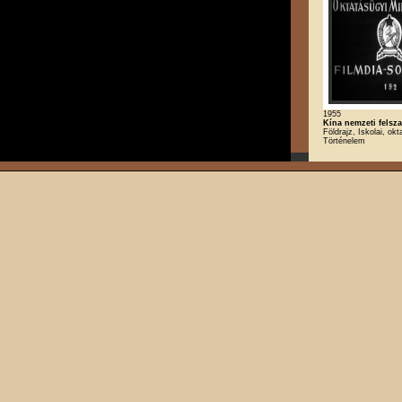
1955
Kína nemzeti felsza
Földrajz, Iskolai, okt
Történelem