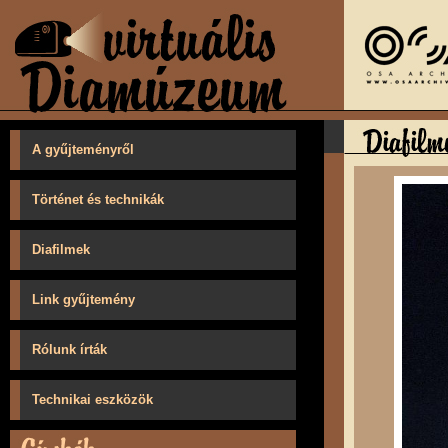
A gyűjteményről
Történet és technikák
Diafilmek
Link gyűjtemény
Rólunk írták
Technikai eszközök