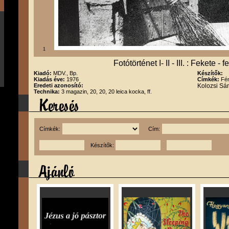
1
Fotótörténet I- II - III. : Fekete -
Kiadó:
MDV., Bp.
Készítők:
Kiadás éve:
1976
Címkék:
Fén
Eredeti azonosító:
Kolozsi Sá
Technika:
3 magazin, 20, 20, 20 leica kocka, ff.
Címkék:
Cím:
Készítők: