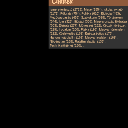
,
,
Ismeretterjesztő (2723)
Mese (1554)
Iskolai, oktató
,
,
,
,
(1171)
Földrajz (754)
Politika (610)
Biológia (453)
,
,
Mezőgazdaság (453)
Szakoktató (398)
Történelem
,
,
,
(344)
Ipar (325)
Ifjúsági (308)
Magyarország földrajza
,
,
,
(303)
Életrajz (277)
Művészet (252)
Képzőművészet
,
,
,
(229)
Irodalom (200)
Fizika (193)
Magyar történelem
,
,
,
(192)
Közlekedés (189)
Egészségügy (176)
,
,
Hangosított diafilm (169)
Magyar irodalom (169)
,
,
Növénytan (168)
Rajzfilm alapján (133)
,
Technikatörténet (130)
...