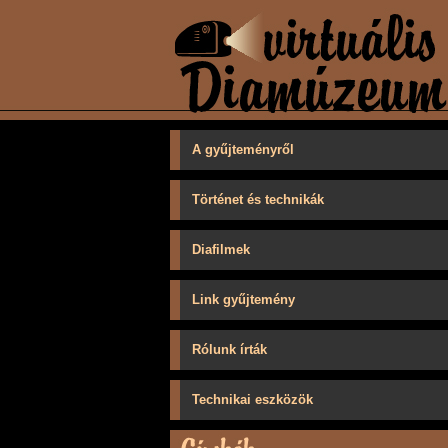
A gyűjteményről
Történet és technikák
Diafilmek
Link gyűjtemény
Rólunk írták
Technikai eszközök