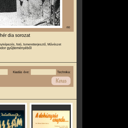
/60
 fehér dia sorozat
yképezés, fotó, Ismeretterjesztő, Művészet
ndor gyűjteményéből
Kiadás éve:
Technika: