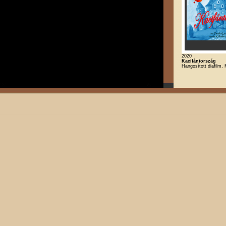
2020
Kacifántország
Hangosított diafilm,