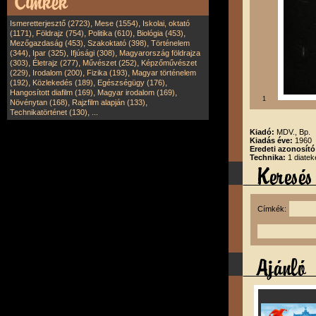
,
,
Ismeretterjesztő (2723)
Mese (1554)
Iskolai, oktató
,
,
,
,
(1171)
Földrajz (754)
Politika (610)
Biológia (453)
,
,
Mezőgazdaság (453)
Szakoktató (398)
Történelem
,
,
,
(344)
Ipar (325)
Ifjúsági (308)
Magyarország földrajza
,
,
,
(303)
Életrajz (277)
Művészet (252)
Képzőművészet
,
,
,
(229)
Irodalom (200)
Fizika (193)
Magyar történelem
,
,
,
(192)
Közlekedés (189)
Egészségügy (176)
,
,
Hangosított diafilm (169)
Magyar irodalom (169)
1
,
,
Növénytan (168)
Rajzfilm alapján (133)
,
Technikatörténet (130)
...
Kiadó:
MDV., Bp.
Kiadás éve:
1960
Eredeti azonosít
Technika:
1 diatek
Címkék: