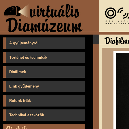
A gyűjteményről
Történet és technikák
Diafilmek
Link gyűjtemény
Rólunk írták
Technikai eszközök