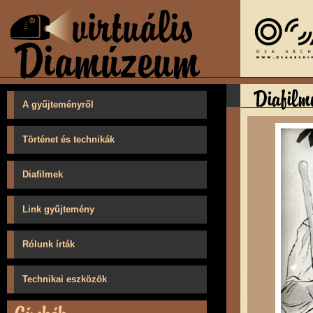
A gyűjteményről
Történet és technikák
Diafilmek
Link gyűjtemény
Rólunk írták
Technikai eszközök