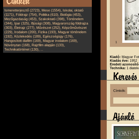
,
,
Ismeretterjesztő (2723)
Mese (1554)
Iskolai, oktató
,
,
,
,
(1171)
Földrajz (754)
Politika (610)
Biológia (453)
,
,
Mezőgazdaság (453)
Szakoktató (398)
Történelem
,
,
,
(344)
Ipar (325)
Ifjúsági (308)
Magyarország földrajza
,
,
,
(303)
Életrajz (277)
Művészet (252)
Képzőművészet
,
,
,
(229)
Irodalom (200)
Fizika (193)
Magyar történelem
,
,
,
(192)
Közlekedés (189)
Egészségügy (176)
,
,
Hangosított diafilm (169)
Magyar irodalom (169)
1
,
,
Növénytan (168)
Rajzfilm alapján (133)
,
Technikatörténet (130)
...
Kiadó:
Magyar Fot
Kiadás éve:
1952
Eredeti azonosító
Technika:
1 diatek
Címkék: