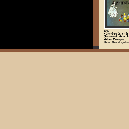
1983
Hófehérke és a hét 
(Schneewittchen U
sieben Zwerge)
Mese, Német nyelvű