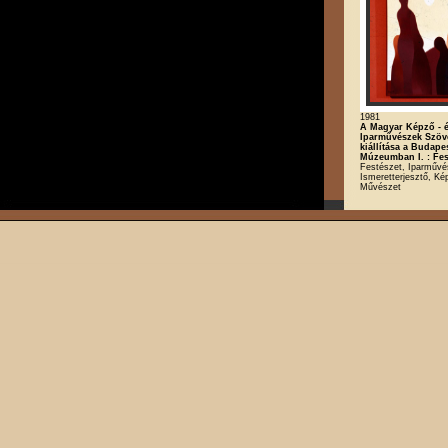
1981
A Magyar Képző - 
Iparművészek Szöv
kiállítása a Budape
Múzeumban I. : Fes
Festészet, Iparművé
Ismeretterjesztő, K
Művészet