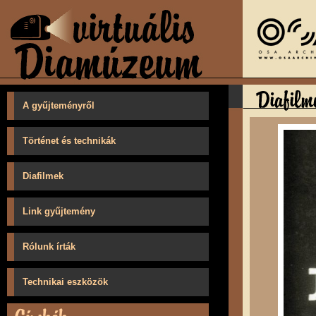
A gyűjteményről
Történet és technikák
Diafilmek
Link gyűjtemény
Rólunk írták
Technikai eszközök