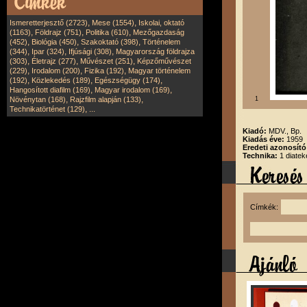
,
,
Ismeretterjesztő (2723)
Mese (1554)
Iskolai, oktató
,
,
,
(1163)
Földrajz (751)
Politika (610)
Mezőgazdaság
,
,
,
(452)
Biológia (450)
Szakoktató (398)
Történelem
,
,
,
(344)
Ipar (324)
Ifjúsági (308)
Magyarország földrajza
,
,
,
(303)
Életrajz (277)
Művészet (251)
Képzőművészet
,
,
,
(229)
Irodalom (200)
Fizika (192)
Magyar történelem
,
,
,
(192)
Közlekedés (189)
Egészségügy (174)
,
,
Hangosított diafilm (169)
Magyar irodalom (169)
,
,
Növénytan (168)
Rajzfilm alapján (133)
1
,
Technikatörténet (129)
...
Kiadó:
MDV., Bp.
Kiadás éve:
1959
Eredeti azonosít
Technika:
1 diatek
Címkék: