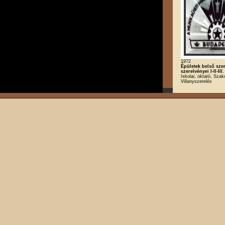
1972
Épületek belső sze
szerelvényei I-II-III.
Iskolai, oktató, Szak
Villanyszerelés