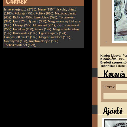
,
,
Ismeretterjesztő (2723)
Mese (1554)
Iskolai, oktató
,
,
,
(1163)
Földrajz (751)
Politika (610)
Mezőgazdaság
,
,
,
(452)
Biológia (450)
Szakoktató (398)
Történelem
,
,
,
(344)
Ipar (324)
Ifjúsági (308)
Magyarország földrajza
,
,
,
(303)
Életrajz (277)
Művészet (251)
Képzőművészet
,
,
,
(229)
Irodalom (200)
Fizika (192)
Magyar történelem
,
,
,
(192)
Közlekedés (189)
Egészségügy (174)
,
,
Hangosított diafilm (169)
Magyar irodalom (169)
,
,
Növénytan (168)
Rajzfilm alapján (133)
1
,
Technikatörténet (129)
...
Kiadó:
Magyar Fot
Kiadás éve:
1952
Eredeti azonosító
Technika:
1 diatek
Címkék: