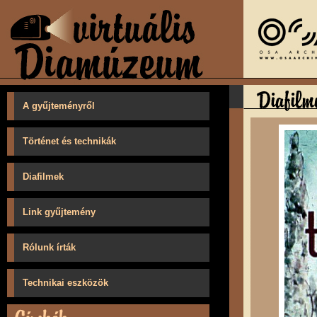
A gyűjteményről
Történet és technikák
Diafilmek
Link gyűjtemény
Rólunk írták
Technikai eszközök