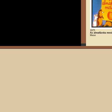
1975
Az almafácska mes
Mese