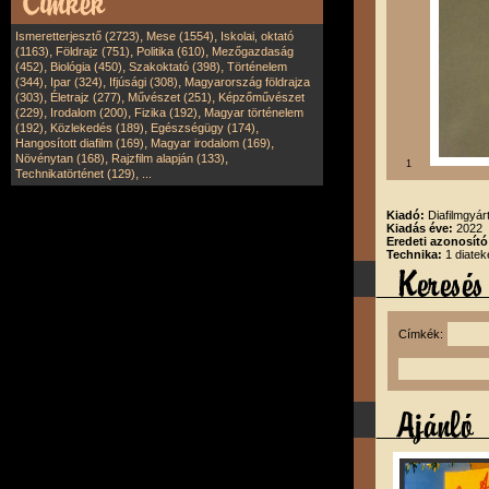
,
,
Ismeretterjesztő (2723)
Mese (1554)
Iskolai, oktató
,
,
,
(1163)
Földrajz (751)
Politika (610)
Mezőgazdaság
,
,
,
(452)
Biológia (450)
Szakoktató (398)
Történelem
,
,
,
(344)
Ipar (324)
Ifjúsági (308)
Magyarország földrajza
,
,
,
(303)
Életrajz (277)
Művészet (251)
Képzőművészet
,
,
,
(229)
Irodalom (200)
Fizika (192)
Magyar történelem
,
,
,
(192)
Közlekedés (189)
Egészségügy (174)
,
,
Hangosított diafilm (169)
Magyar irodalom (169)
,
,
Növénytan (168)
Rajzfilm alapján (133)
1
,
Technikatörténet (129)
...
Kiadó:
Diafilmgyárt
Kiadás éve:
2022
Eredeti azonosító
Technika:
1 diatek
Címkék: