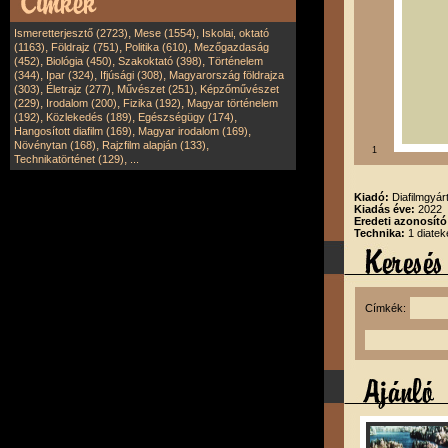
,
,
Ismeretterjesztő (2723)
Mese (1554)
Iskolai, oktató
,
,
,
(1163)
Földrajz (751)
Politika (610)
Mezőgazdaság
,
,
,
(452)
Biológia (450)
Szakoktató (398)
Történelem
,
,
,
(344)
Ipar (324)
Ifjúsági (308)
Magyarország földrajza
,
,
,
(303)
Életrajz (277)
Művészet (251)
Képzőművészet
,
,
,
(229)
Irodalom (200)
Fizika (192)
Magyar történelem
,
,
,
(192)
Közlekedés (189)
Egészségügy (174)
,
,
Hangosított diafilm (169)
Magyar irodalom (169)
,
,
Növénytan (168)
Rajzfilm alapján (133)
1
,
Technikatörténet (129)
...
Kiadó:
Diafilmgyárt
Kiadás éve:
2022
Eredeti azonosító
Technika:
1 diatek
Címkék: