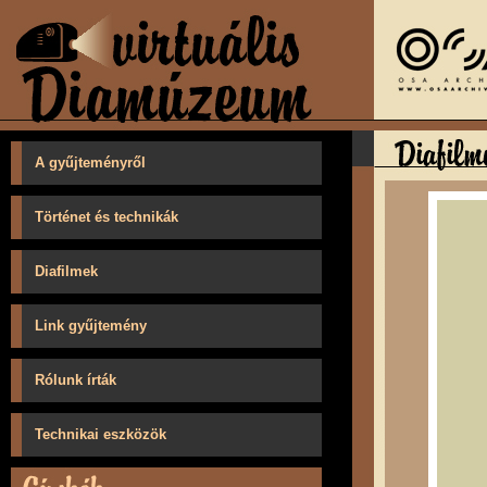
A gyűjteményről
Történet és technikák
Diafilmek
Link gyűjtemény
Rólunk írták
Technikai eszközök