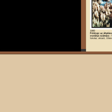
1980
Földrajz az általáno
osztálya számára :
Iskolai, oktató, Útlei