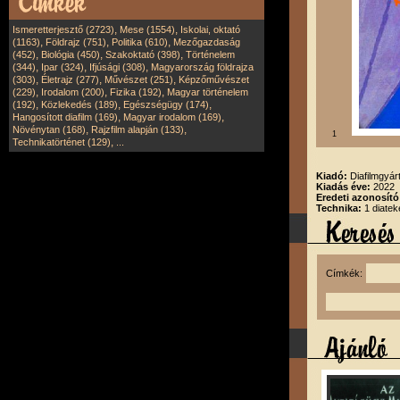
,
,
Ismeretterjesztő (2723)
Mese (1554)
Iskolai, oktató
,
,
,
(1163)
Földrajz (751)
Politika (610)
Mezőgazdaság
,
,
,
(452)
Biológia (450)
Szakoktató (398)
Történelem
,
,
,
(344)
Ipar (324)
Ifjúsági (308)
Magyarország földrajza
,
,
,
(303)
Életrajz (277)
Művészet (251)
Képzőművészet
,
,
,
(229)
Irodalom (200)
Fizika (192)
Magyar történelem
,
,
,
(192)
Közlekedés (189)
Egészségügy (174)
,
,
Hangosított diafilm (169)
Magyar irodalom (169)
,
,
Növénytan (168)
Rajzfilm alapján (133)
1
,
Technikatörténet (129)
...
Kiadó:
Diafilmgyárt
Kiadás éve:
2022
Eredeti azonosító
Technika:
1 diatek
Címkék: