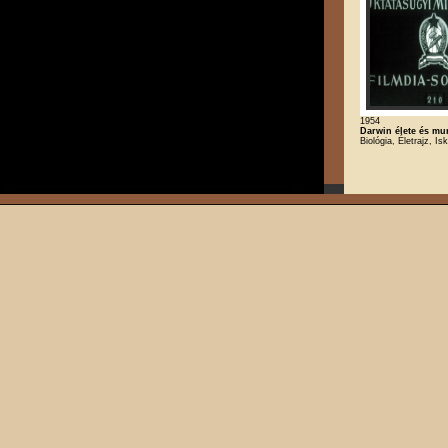
1954
Darwin élete és m
Biológia, Életrajz, Is