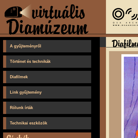
A gyűjteményről
Történet és technikák
Diafilmek
Link gyűjtemény
Rólunk írták
Technikai eszközök