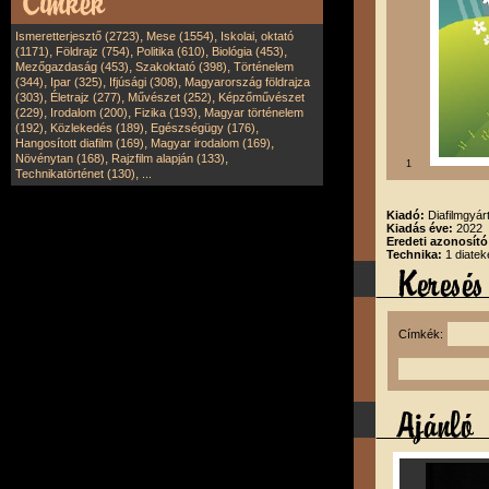
,
,
Ismeretterjesztő (2723)
Mese (1554)
Iskolai, oktató
,
,
,
,
(1171)
Földrajz (754)
Politika (610)
Biológia (453)
,
,
Mezőgazdaság (453)
Szakoktató (398)
Történelem
,
,
,
(344)
Ipar (325)
Ifjúsági (308)
Magyarország földrajza
,
,
,
(303)
Életrajz (277)
Művészet (252)
Képzőművészet
,
,
,
(229)
Irodalom (200)
Fizika (193)
Magyar történelem
,
,
,
(192)
Közlekedés (189)
Egészségügy (176)
,
,
Hangosított diafilm (169)
Magyar irodalom (169)
,
,
Növénytan (168)
Rajzfilm alapján (133)
1
,
Technikatörténet (130)
...
Kiadó:
Diafilmgyárt
Kiadás éve:
2022
Eredeti azonosító
Technika:
1 diatek
Címkék: