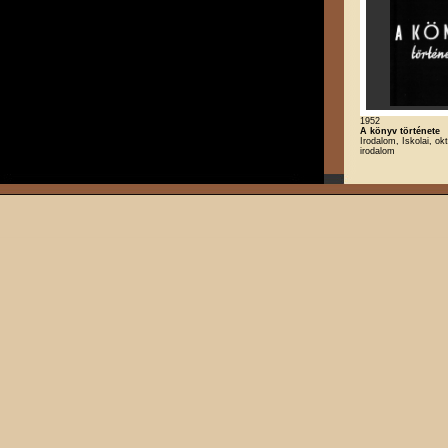
1952
A könyv története
Irodalom, Iskolai, ok
irodalom