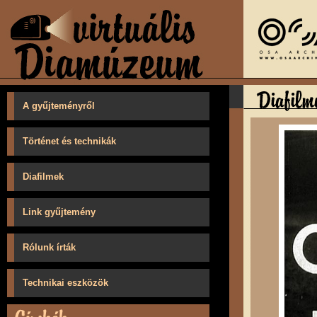
A gyűjteményről
Történet és technikák
Diafilmek
Link gyűjtemény
Rólunk írták
Technikai eszközök