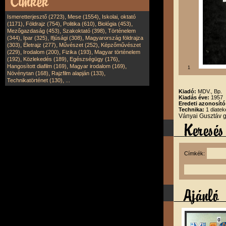
,
,
Ismeretterjesztő (2723)
Mese (1554)
Iskolai, oktató
,
,
,
,
(1171)
Földrajz (754)
Politika (610)
Biológia (453)
,
,
Mezőgazdaság (453)
Szakoktató (398)
Történelem
,
,
,
(344)
Ipar (325)
Ifjúsági (308)
Magyarország földrajza
,
,
,
(303)
Életrajz (277)
Művészet (252)
Képzőművészet
,
,
,
(229)
Irodalom (200)
Fizika (193)
Magyar történelem
,
,
,
(192)
Közlekedés (189)
Egészségügy (176)
,
,
Hangosított diafilm (169)
Magyar irodalom (169)
1
,
,
Növénytan (168)
Rajzfilm alapján (133)
,
Technikatörténet (130)
...
Kiadó:
MDV., Bp.
Kiadás éve:
1957
Eredeti azonosít
Technika:
1 diatek
Ványai Gusztáv 
Címkék: