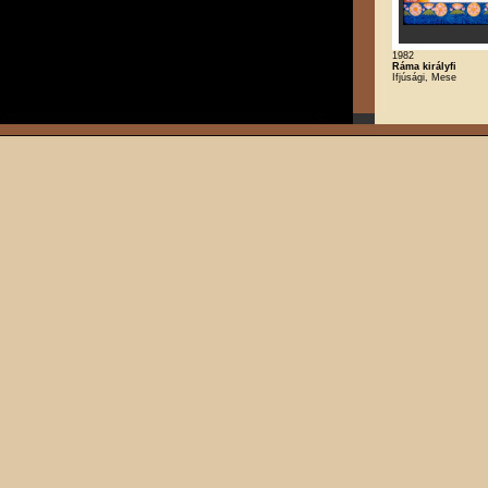
1982
Ráma királyfi
Ifjúsági, Mese