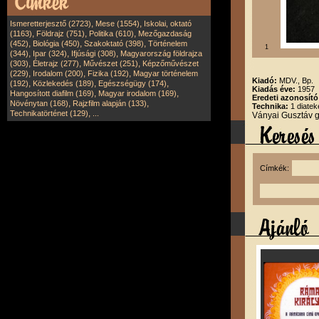
,
,
Ismeretterjesztő (2723)
Mese (1554)
Iskolai, oktató
,
,
,
(1163)
Földrajz (751)
Politika (610)
Mezőgazdaság
,
,
,
(452)
Biológia (450)
Szakoktató (398)
Történelem
1
,
,
,
(344)
Ipar (324)
Ifjúsági (308)
Magyarország földrajza
,
,
,
(303)
Életrajz (277)
Művészet (251)
Képzőművészet
,
,
,
(229)
Irodalom (200)
Fizika (192)
Magyar történelem
Kiadó:
MDV., Bp.
,
,
,
(192)
Közlekedés (189)
Egészségügy (174)
Kiadás éve:
1957
,
,
Hangosított diafilm (169)
Magyar irodalom (169)
Eredeti azonosít
,
,
Növénytan (168)
Rajzfilm alapján (133)
Technika:
1 diatek
,
Technikatörténet (129)
...
Ványai Gusztáv 
Címkék: