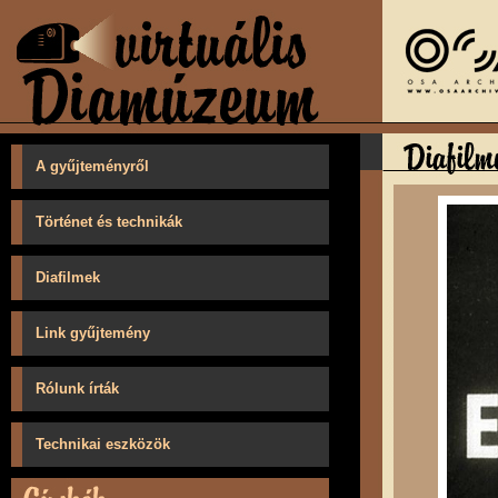
A gyűjteményről
Történet és technikák
Diafilmek
Link gyűjtemény
Rólunk írták
Technikai eszközök