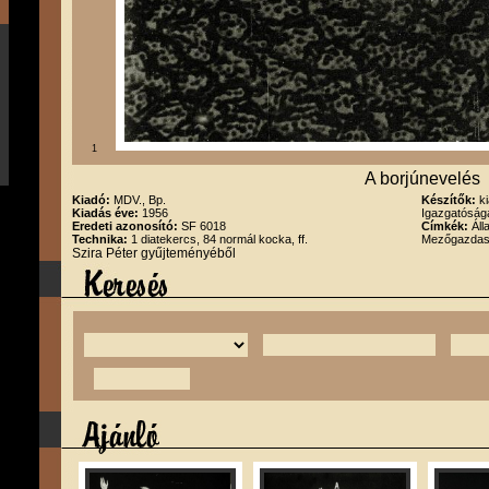
1
A borjúnevelés
Kiadó:
MDV., Bp.
Készítők:
k
Kiadás éve:
1956
Igazgatóság
Eredeti azonosító:
SF 6018
Címkék:
Áll
Technika:
1 diatekercs, 84 normál kocka, ff.
Mezőgazda
Szira Péter gyűjteményéből