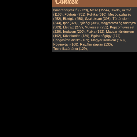
,
,
Ismeretterjesztő (2723)
Mese (1554)
Iskolai, oktató
,
,
,
(1163)
Földrajz (751)
Politika (610)
Mezőgazdaság
,
,
,
(452)
Biológia (450)
Szakoktató (398)
Történelem
,
,
,
(344)
Ipar (324)
Ifjúsági (308)
Magyarország földrajza
,
,
,
(303)
Életrajz (277)
Művészet (251)
Képzőművészet
,
,
,
(229)
Irodalom (200)
Fizika (192)
Magyar történelem
,
,
,
(192)
Közlekedés (189)
Egészségügy (174)
,
,
Hangosított diafilm (169)
Magyar irodalom (169)
,
,
Növénytan (168)
Rajzfilm alapján (133)
,
Technikatörténet (129)
...