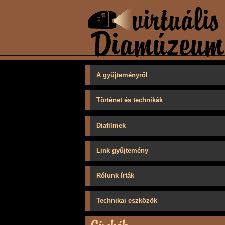
A gyűjteményről
Történet és technikák
Diafilmek
Link gyűjtemény
Rólunk írták
Technikai eszközök