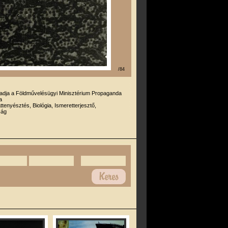
/84
iadja a Földművelésügyi Minisztérium Propaganda
a
attenyésztés, Biológia, Ismeretterjesztő,
ság