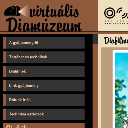
A gyűjteményről
Történet és technikák
Diafilmek
Link gyűjtemény
Rólunk írták
Technikai eszközök