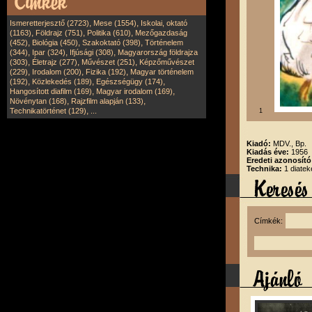
,
,
Ismeretterjesztő (2723)
Mese (1554)
Iskolai, oktató
,
,
,
(1163)
Földrajz (751)
Politika (610)
Mezőgazdaság
,
,
,
(452)
Biológia (450)
Szakoktató (398)
Történelem
,
,
,
(344)
Ipar (324)
Ifjúsági (308)
Magyarország földrajza
,
,
,
(303)
Életrajz (277)
Művészet (251)
Képzőművészet
,
,
,
(229)
Irodalom (200)
Fizika (192)
Magyar történelem
,
,
,
(192)
Közlekedés (189)
Egészségügy (174)
,
,
Hangosított diafilm (169)
Magyar irodalom (169)
,
,
Növénytan (168)
Rajzfilm alapján (133)
,
Technikatörténet (129)
...
1
Kiadó:
MDV., Bp.
Kiadás éve:
1956
Eredeti azonosít
Technika:
1 diatek
Címkék: