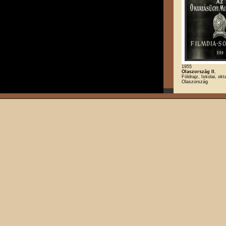
1955
Olaszország II.
Földrajz, Iskolai, okt
Olaszország