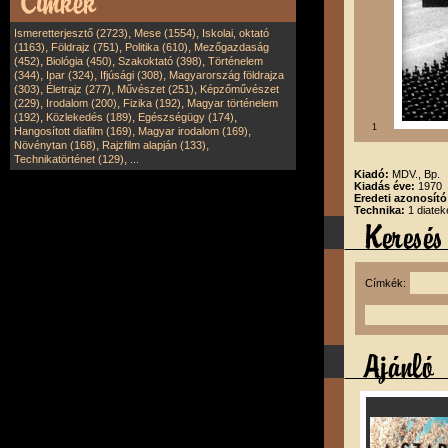
,
,
Ismeretterjesztő (2723)
Mese (1554)
Iskolai, oktató
,
,
,
(1163)
Földrajz (751)
Politika (610)
Mezőgazdaság
,
,
,
(452)
Biológia (450)
Szakoktató (398)
Történelem
,
,
,
(344)
Ipar (324)
Ifjúsági (308)
Magyarország földrajza
,
,
,
(303)
Életrajz (277)
Művészet (251)
Képzőművészet
,
,
,
(229)
Irodalom (200)
Fizika (192)
Magyar történelem
,
,
,
(192)
Közlekedés (189)
Egészségügy (174)
1
,
,
Hangosított diafilm (169)
Magyar irodalom (169)
,
,
Növénytan (168)
Rajzfilm alapján (133)
,
Technikatörténet (129)
...
Kiadó:
MDV., Bp.
Kiadás éve:
1970
Eredeti azonosít
Technika:
1 diatek
Címkék: