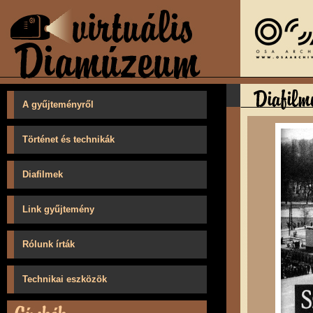
A gyűjteményről
Történet és technikák
Diafilmek
Link gyűjtemény
Rólunk írták
Technikai eszközök