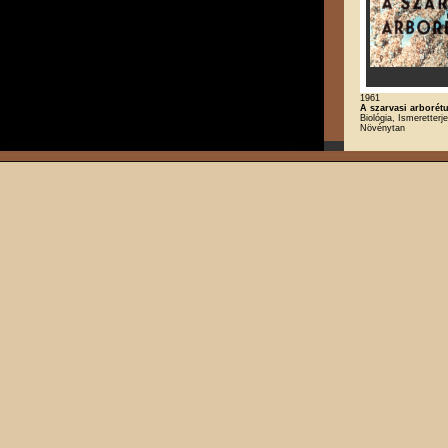
1961
A szarvasi arborét
Biológia, Ismeretterj
Növénytan