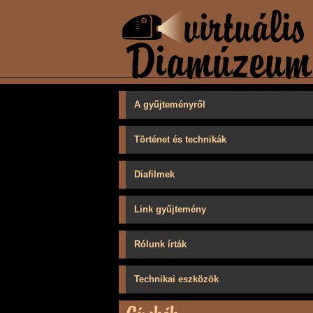
A gyűjteményről
Történet és technikák
Diafilmek
Link gyűjtemény
Rólunk írták
Technikai eszközök