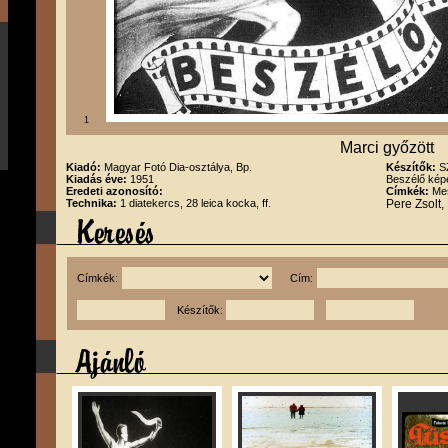
1
Marci győzött
Kiadó:
Magyar Fotó Dia-osztálya, Bp.
Készítők:
S
Kiadás éve:
1951
Beszélő kép
Eredeti azonosító:
Címkék:
Mes
Technika:
1 diatekercs, 28 leica kocka, ff.
Pere Zsolt,
Címkék:
Cím:
Készítők: