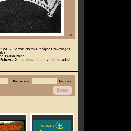
/28
ZÖVOSZ Szövetkezetek Országos Szövetsége (
ek )
e, Politikai mese
 Petrovics Soma, Szira Péter gyűjteményéből
Kiadás éve:
Technika: