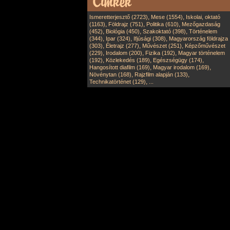
,
,
Ismeretterjesztő (2723)
Mese (1554)
Iskolai, oktató
,
,
,
(1163)
Földrajz (751)
Politika (610)
Mezőgazdaság
,
,
,
(452)
Biológia (450)
Szakoktató (398)
Történelem
,
,
,
(344)
Ipar (324)
Ifjúsági (308)
Magyarország földrajza
,
,
,
(303)
Életrajz (277)
Művészet (251)
Képzőművészet
,
,
,
(229)
Irodalom (200)
Fizika (192)
Magyar történelem
,
,
,
(192)
Közlekedés (189)
Egészségügy (174)
,
,
Hangosított diafilm (169)
Magyar irodalom (169)
,
,
Növénytan (168)
Rajzfilm alapján (133)
,
Technikatörténet (129)
...