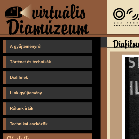
A gyűjteményről
Történet és technikák
Diafilmek
Link gyűjtemény
Rólunk írták
Technikai eszközök