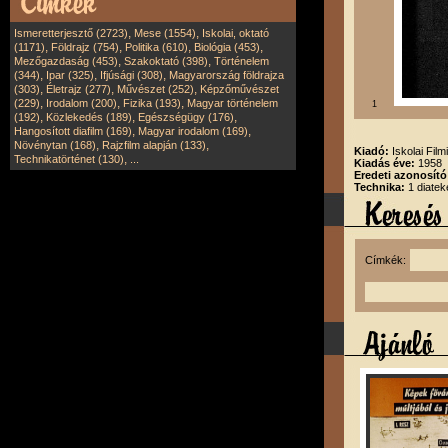
,
,
Ismeretterjesztő (2723)
Mese (1554)
Iskolai, oktató
,
,
,
,
(1171)
Földrajz (754)
Politika (610)
Biológia (453)
,
,
Mezőgazdaság (453)
Szakoktató (398)
Történelem
,
,
,
(344)
Ipar (325)
Ifjúsági (308)
Magyarország földrajza
,
,
,
(303)
Életrajz (277)
Művészet (252)
Képzőművészet
,
,
,
(229)
Irodalom (200)
Fizika (193)
Magyar történelem
1
,
,
,
(192)
Közlekedés (189)
Egészségügy (176)
,
,
Hangosított diafilm (169)
Magyar irodalom (169)
,
,
Növénytan (168)
Rajzfilm alapján (133)
Kiadó:
Iskolai Film
,
Technikatörténet (130)
...
Kiadás éve:
1958
Eredeti azonosító
Technika:
1 diatek
Címkék: