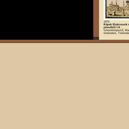
1974
Képek fővárosunk m
jelenéből I-II.
Ismeretterjesztő, Ma
történelem, Történe