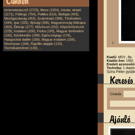
,
,
Ismeretterjesztő (2723)
Mese (1554)
Iskolai, oktató
,
,
,
,
(1171)
Földrajz (754)
Politika (610)
Biológia (453)
,
,
Mezőgazdaság (453)
Szakoktató (398)
Történelem
,
,
,
(344)
Ipar (325)
Ifjúsági (308)
Magyarország földrajza
,
,
,
(303)
Életrajz (277)
Művészet (252)
Képzőművészet
,
,
,
(229)
Irodalom (200)
Fizika (193)
Magyar történelem
,
,
,
(192)
Közlekedés (189)
Egészségügy (176)
,
,
Hangosított diafilm (169)
Magyar irodalom (169)
1
,
,
Növénytan (168)
Rajzfilm alapján (133)
,
Technikatörténet (130)
...
Kiadó:
MDV., Bp.
Kiadás éve:
1960
Eredeti azonosít
Technika:
1 diatek
Szira Péter gyűj
Címkék: