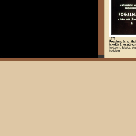
1973
Fogalmazás az álta
iskolák 3. osztálya 
Irodalom, Iskolai, ok
irodalom