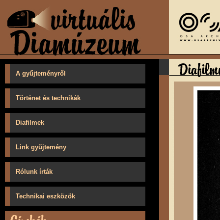
A gyűjteményről
Történet és technikák
Diafilmek
Link gyűjtemény
Rólunk írták
Technikai eszközök