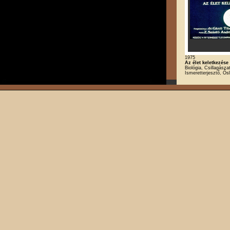
1975
Az élet keletkezése
Biológia, Csillagászat
Ismeretterjesztő, Ős