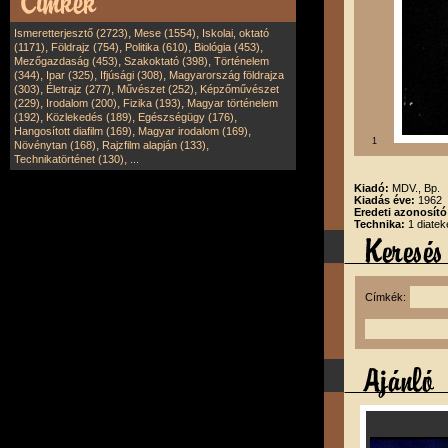
,
,
Ismeretterjesztő (2723)
Mese (1554)
Iskolai, oktató
,
,
,
,
(1171)
Földrajz (754)
Politika (610)
Biológia (453)
,
,
Mezőgazdaság (453)
Szakoktató (398)
Történelem
,
,
,
(344)
Ipar (325)
Ifjúsági (308)
Magyarország földrajza
,
,
,
(303)
Életrajz (277)
Művészet (252)
Képzőművészet
,
,
,
(229)
Irodalom (200)
Fizika (193)
Magyar történelem
,
,
,
(192)
Közlekedés (189)
Egészségügy (176)
,
,
Hangosított diafilm (169)
Magyar irodalom (169)
1
,
,
Növénytan (168)
Rajzfilm alapján (133)
,
Technikatörténet (130)
...
Kiadó:
MDV., Bp.
Kiadás éve:
1962
Eredeti azonosít
Technika:
1 diatek
Címkék: