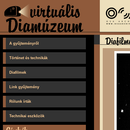
A gyűjteményről
Történet és technikák
Diafilmek
Link gyűjtemény
Rólunk írták
Technikai eszközök