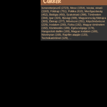
,
,
Ismeretterjesztő (2723)
Mese (1554)
Iskolai, oktató
,
,
,
(1163)
Földrajz (751)
Politika (610)
Mezőgazdaság
,
,
,
(452)
Biológia (450)
Szakoktató (398)
Történelem
,
,
,
(344)
Ipar (324)
Ifjúsági (308)
Magyarország földrajza
,
,
,
(303)
Életrajz (277)
Művészet (251)
Képzőművészet
,
,
,
(229)
Irodalom (200)
Fizika (192)
Magyar történelem
,
,
,
(192)
Közlekedés (189)
Egészségügy (174)
,
,
Hangosított diafilm (169)
Magyar irodalom (169)
,
,
Növénytan (168)
Rajzfilm alapján (133)
,
Technikatörténet (129)
...