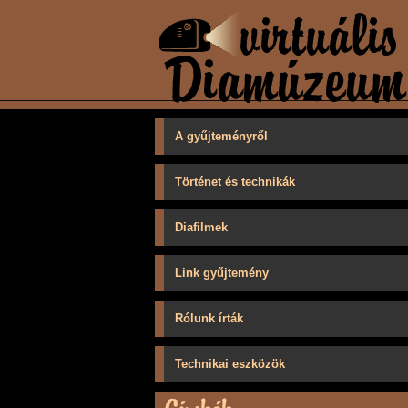
A gyűjteményről
Történet és technikák
Diafilmek
Link gyűjtemény
Rólunk írták
Technikai eszközök