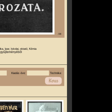
/36
ika, Ipar, Iskolai, oktató, Kémia
r gyűjteményéből
Kiadás éve:
Technika: