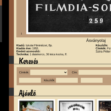
1
Ásványolaj
Kiadó:
Iskolai Filmintézet, Bp.
Készítők:
Kiadás éve:
1955
Címkék:
Fiz
Eredeti azonosító:
Szira Péte
Technika:
1 diatekercs, 36 leica kocka, ff.
Címkék:
Cím:
Készítők: