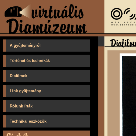
A gyűjteményről
Történet és technikák
Diafilmek
Link gyűjtemény
Rólunk írták
Technikai eszközök