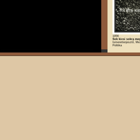
1956
Sok kicsi sokra meg
Ismeretterjesztő, M
Politika