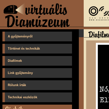
A gyűjteményről
Történet és technikák
Diafilmek
Link gyűjtemény
Rólunk írták
Technikai eszközök