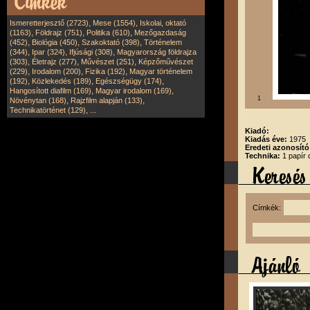
,
,
Ismeretterjesztő (2723)
Mese (1554)
Iskolai, oktató
,
,
,
(1163)
Földrajz (751)
Politika (610)
Mezőgazdaság
,
,
,
(452)
Biológia (450)
Szakoktató (398)
Történelem
,
,
,
(344)
Ipar (324)
Ifjúsági (308)
Magyarország földrajza
,
,
,
(303)
Életrajz (277)
Művészet (251)
Képzőművészet
,
,
,
(229)
Irodalom (200)
Fizika (192)
Magyar történelem
,
,
,
(192)
Közlekedés (189)
Egészségügy (174)
,
,
Hangosított diafilm (169)
Magyar irodalom (169)
1
,
,
Növénytan (168)
Rajzfilm alapján (133)
,
Technikatörténet (129)
...
Kiadó:
Kiadás éve:
1975
Eredeti azonosító
Technika:
1 papír 
Címkék: