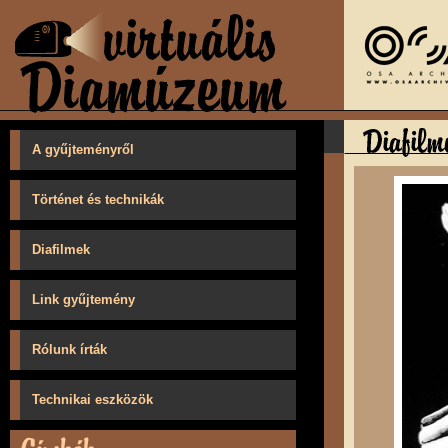
A gyűjteményről
Történet és technikák
Diafilmek
Link gyűjtemény
Rólunk írták
Technikai eszközök