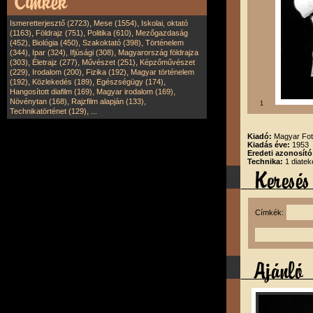
,
,
Ismeretterjesztő (2723)
Mese (1554)
Iskolai, oktató
,
,
,
(1163)
Földrajz (751)
Politika (610)
Mezőgazdaság
,
,
,
(452)
Biológia (450)
Szakoktató (398)
Történelem
,
,
,
(344)
Ipar (324)
Ifjúsági (308)
Magyarország földrajza
,
,
,
(303)
Életrajz (277)
Művészet (251)
Képzőművészet
,
,
,
(229)
Irodalom (200)
Fizika (192)
Magyar történelem
,
,
,
(192)
Közlekedés (189)
Egészségügy (174)
,
,
Hangosított diafilm (169)
Magyar irodalom (169)
,
,
Növénytan (168)
Rajzfilm alapján (133)
1
,
Technikatörténet (129)
...
Kiadó:
Magyar Fot
Kiadás éve:
1953
Eredeti azonosító
Technika:
1 diatek
Címkék: