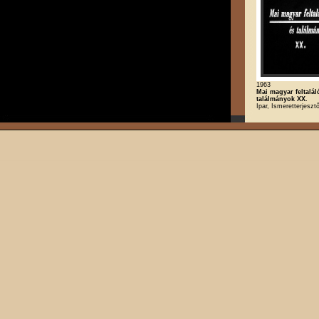
1963
Mai magyar feltalál
találmányok XX.
Ipar, Ismeretterjeszt