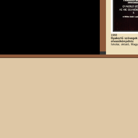
1968
Gyakorló szövegek
olvasókönyvhöz
Iskolai, oktató, Magy