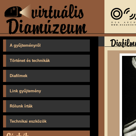
A gyűjteményről
Történet és technikák
Diafilmek
Link gyűjtemény
Rólunk írták
Technikai eszközök