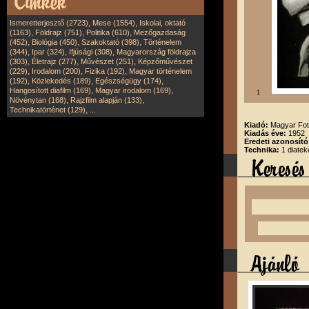
,
,
Ismeretterjesztő (2723)
Mese (1554)
Iskolai, oktató
,
,
,
(1163)
Földrajz (751)
Politika (610)
Mezőgazdaság
,
,
,
(452)
Biológia (450)
Szakoktató (398)
Történelem
,
,
,
(344)
Ipar (324)
Ifjúsági (308)
Magyarország földrajza
,
,
,
(303)
Életrajz (277)
Művészet (251)
Képzőművészet
,
,
,
(229)
Irodalom (200)
Fizika (192)
Magyar történelem
,
,
,
(192)
Közlekedés (189)
Egészségügy (174)
,
,
Hangosított diafilm (169)
Magyar irodalom (169)
1
,
,
Növénytan (168)
Rajzfilm alapján (133)
,
Technikatörténet (129)
...
Kiadó:
Magyar Fot
Kiadás éve:
1952
Eredeti azonosító
Technika:
1 diatek