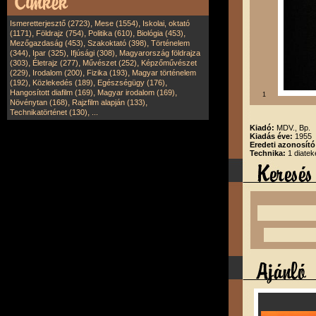
,
,
Ismeretterjesztő (2723)
Mese (1554)
Iskolai, oktató
,
,
,
,
(1171)
Földrajz (754)
Politika (610)
Biológia (453)
,
,
Mezőgazdaság (453)
Szakoktató (398)
Történelem
,
,
,
(344)
Ipar (325)
Ifjúsági (308)
Magyarország földrajza
,
,
,
(303)
Életrajz (277)
Művészet (252)
Képzőművészet
,
,
,
(229)
Irodalom (200)
Fizika (193)
Magyar történelem
,
,
,
(192)
Közlekedés (189)
Egészségügy (176)
,
,
Hangosított diafilm (169)
Magyar irodalom (169)
1
,
,
Növénytan (168)
Rajzfilm alapján (133)
,
Technikatörténet (130)
...
Kiadó:
MDV., Bp.
Kiadás éve:
1955
Eredeti azonosító
Technika:
1 diatek